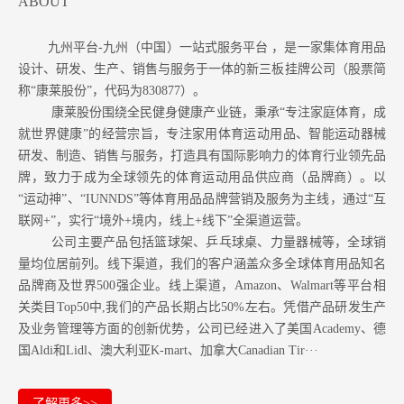
ABOUT
九州平台-九州（中国）一站式服务平台 ，是一家集体育用品
设计、研发、生产、销售与服务于一体的新三板挂牌公司（股票简
称“康莱股份”，代码为830877）。
康莱股份围绕全民健身健康产业链，秉承“专注家庭体育，成
就世界健康”的经营宗旨，专注家用体育运动用品、智能运动器械
研发、制造、销售与服务，打造具有国际影响力的体育行业领先品
牌，致力于成为全球领先的体育运动用品供应商（品牌商）。以
“运动神”、“IUNNDS”等体育用品品牌营销及服务为主线，通过“互
联网+”，实行“境外+境内，线上+线下”全渠道运营。
公司主要产品包括篮球架、乒乓球桌、力量器械等，全球销
量均位居前列。
线下渠道，我们的客户涵盖众多全球体育用品知名
品牌商及世界500强企业。
线上渠道，Amazon
、Walmart等
平台相
关类目Top50中,我们的产品长期占比50%左右。凭借产品研发生产
及业务管理等方面的创新优势，公司已经进入了美国Academy、德
国Aldi和Lidl、澳大利亚K-mart、加拿大Canadian Tir···
了解更多>>