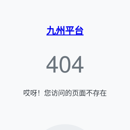
九州平台
404
哎呀！您访问的页面不存在