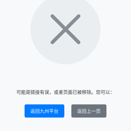
可能是链接有误，或者页面已被移除。您可以：
返回九州平台
返回上一页